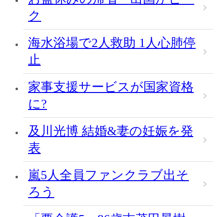
ク
海水浴場で2人救助 1人心肺停
止
家事支援サービスが国家資格
に?
及川光博 結婚&妻の妊娠を発
表
嵐5人全員ファンクラブ出そ
ろう