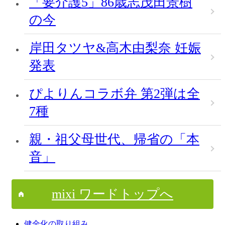
「要介護5」86歳志茂田景樹
の今
岸田タツヤ&高木由梨奈 妊娠
発表
ぴよりんコラボ弁 第2弾は全
7種
親・祖父母世代、帰省の「本
音」
mixi ワードトップへ
健全化の取り組み