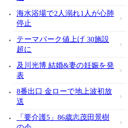
海水浴場で2人溺れ1人が心肺
停止
テーマパーク値上げ 30施設
超に
及川光博 結婚&妻の妊娠を発
表
8番出口 金ローで地上波初放
送
「要介護5」86歳志茂田景樹
の今