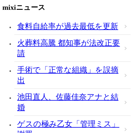
mixiニュース
食料自給率が過去最低を更新
火葬料高騰 都知事が法改正要
請
手術で「正常な組織」を誤摘
出
池田直人、佐藤佳奈アナと結
婚
ゲスの極み乙女「管理ミス」