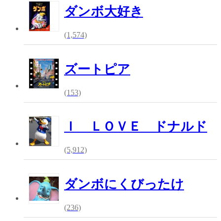
ダンボ大好き
(1,574)
ズートピア
(153)
Ｉ ＬＯＶＥ ドナルド
(5,912)
ダンボにくびったけ
(236)