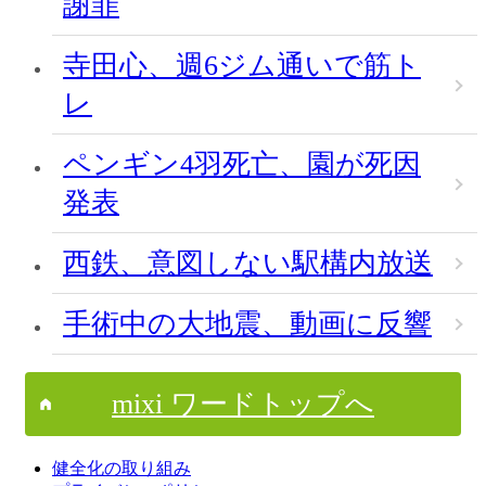
謝罪
寺田心、週6ジム通いで筋ト
レ
ペンギン4羽死亡、園が死因
発表
西鉄、意図しない駅構内放送
手術中の大地震、動画に反響
mixi ワードトップへ
健全化の取り組み