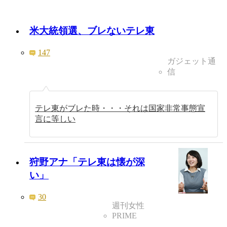
米大統領選、ブレないテレ東
147
ガジェット通
信
テレ東がブレた時・・・それは国家非常事態宣
言に等しい
狩野アナ「テレ東は懐が深
い」
30
週刊女性
PRIME