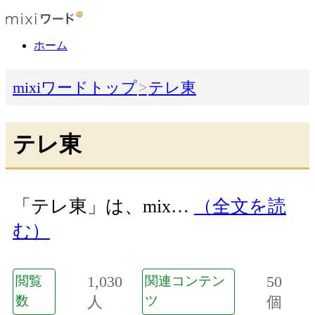
ホーム
mixiワードトップ
テレ東
テレ東
「テレ東」は、mix…
（全文を読
む）
1,030
50
閲覧
関連コンテン
数
人
ツ
個