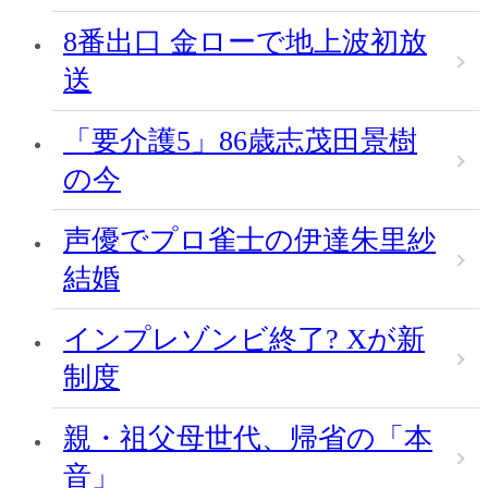
8番出口 金ローで地上波初放
送
「要介護5」86歳志茂田景樹
の今
声優でプロ雀士の伊達朱里紗
結婚
インプレゾンビ終了? Xが新
制度
親・祖父母世代、帰省の「本
音」