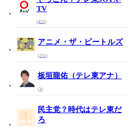
TV
(422)
アニメ・ザ・ビートルズ
(251)
板垣龍佑（テレ東アナ）
(3)
民主党？時代はテレ東だ
ろ