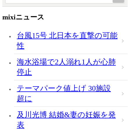
mixiニュース
台風15号 北日本を直撃の可能
性
海水浴場で2人溺れ1人が心肺
停止
テーマパーク値上げ 30施設
超に
及川光博 結婚&妻の妊娠を発
表