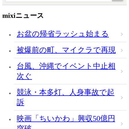
mixiニュース
お盆の帰省ラッシュ始まる
被爆前の町、マイクラで再現
台風、沖縄でイベント中止相
次ぐ
競泳・本多灯、人身事故で起
訴
映画「ちいかわ」興収50億円
突破