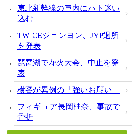
東北新幹線の車内にハト迷い
込む
TWICEジョンヨン、JYP退所
を発表
琵琶湖で花火大会、中止を発
表
横審が異例の「強いお願い」
フィギュア長岡柚奈、事故で
骨折