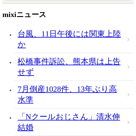
mixiニュース
台風、11日午後には関東上陸
か
松橋事件訴訟、熊本県は上告
せず
7月倒産1028件、13年ぶり高
水準
「Nクールおじさん」清水伸
結婚