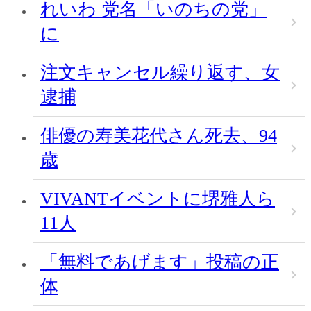
れいわ 党名「いのちの党」
に
注文キャンセル繰り返す、女
逮捕
俳優の寿美花代さん死去、94
歳
VIVANTイベントに堺雅人ら
11人
「無料であげます」投稿の正
体