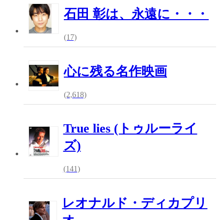
石田 彰は、永遠に・・・
(17)
心に残る名作映画
(2,618)
True lies (トゥルーライ
ズ)
(141)
レオナルド・ディカプリ