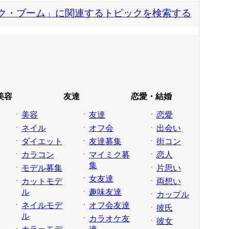
ク・ブーム」に関連するトピックを検索する
美容
友達
恋愛・結婚
美容
友達
恋愛
ネイル
オフ会
出会い
ダイエット
友達募集
街コン
カラコン
マイミク募
恋人
集
モデル募集
片思い
女友達
カットモデ
両想い
ル
趣味友達
カップル
ネイルモデ
オフ会友達
彼氏
ル
カラオケ友
彼女