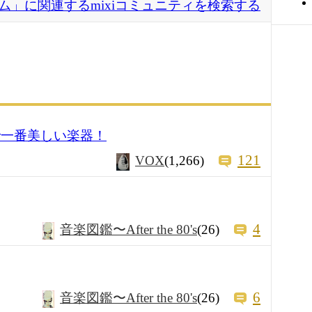
ム」に関連するmixiコミュニティを検索する
で一番美しい楽器！
121
VOX
(1,266)
4
音楽図鑑〜After the 80's
(26)
6
音楽図鑑〜After the 80's
(26)