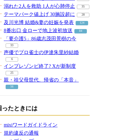
溺れた2人を救助 1人が心肺停止
35
テーマパーク値上げ 30施設超に
28
及川光博 結婚&妻の妊娠を発表
124
8番出口 金ローで地上波初放送
84
「要介護5」86歳志茂田景樹の今
33
声優でプロ雀士の伊達朱里紗結婚
6
インプレゾンビ終了? Xが新制度
25
親・祖父母世代、帰省の「本音」
56
困ったときには
mixiワードガイドライン
規約違反の通報