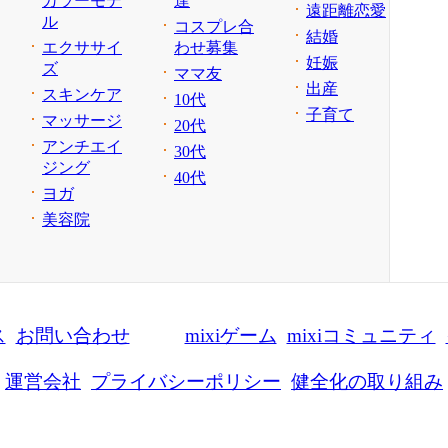
カラーモデ
達
遠距離恋愛
ル
コスプレ合
結婚
エクササイ
わせ募集
妊娠
ズ
ママ友
出産
スキンケア
10代
子育て
マッサージ
20代
アンチエイ
30代
ジング
40代
ヨガ
美容院
ス
お問い合わせ
mixiゲーム
mixiコミュニティ
運営会社
プライバシーポリシー
健全化の取り組み