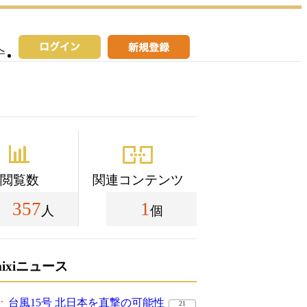
へ
閲覧数
関連コンテンツ
357
1
人
個
mixiニュース
台風15号 北日本を直撃の可能性
21