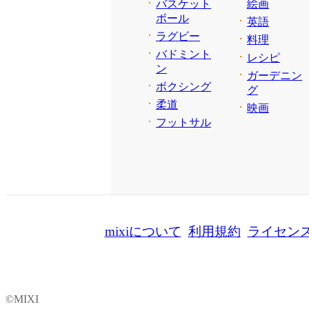
バスケット
絵画
ボール
英語
ラグビー
料理
バドミント
レシピ
ン
ガーデニン
ボクシング
グ
柔道
映画
フットサル
mixiについて
利用規約
ライセン
©MIXI