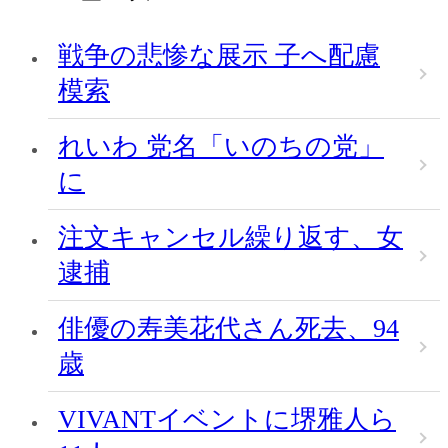
戦争の悲惨な展示 子へ配慮
模索
れいわ 党名「いのちの党」
に
注文キャンセル繰り返す、女
逮捕
俳優の寿美花代さん死去、94
歳
VIVANTイベントに堺雅人ら