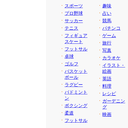
スポーツ
趣味
プロ野球
占い
サッカー
競馬
テニス
パチンコ
フィギュア
ゲーム
スケート
旅行
フットサル
写真
卓球
カラオケ
ゴルフ
イラスト・
バスケット
絵画
ボール
英語
ラグビー
料理
バドミント
レシピ
ン
ガーデニン
ボクシング
グ
柔道
映画
フットサル