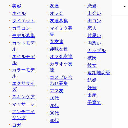
美容
友達
恋愛
ネイル
オフ会
出会い
ダイエット
友達募集
街コン
カラコン
マイミク募
恋人
集
モデル募集
片思い
女友達
カットモデ
両想い
ル
趣味友達
カップル
ネイルモデ
オフ会友達
彼氏
ル
カラオケ友
彼女
カラーモデ
達
遠距離恋愛
ル
コスプレ合
結婚
エクササイ
わせ募集
妊娠
ズ
ママ友
出産
スキンケア
10代
子育て
マッサージ
20代
アンチエイ
30代
ジング
40代
ヨガ