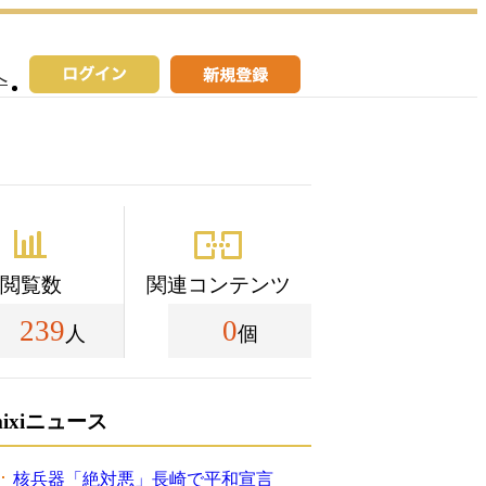
へ
閲覧数
関連コンテンツ
239
0
人
個
mixiニュース
核兵器「絶対悪」長崎で平和宣言