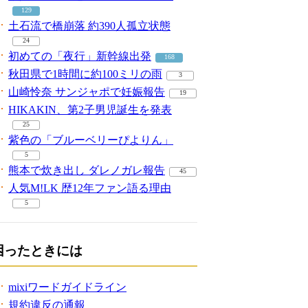
129
土石流で橋崩落 約390人孤立状態
24
初めての「夜行」新幹線出発
168
秋田県で1時間に約100ミリの雨
3
山崎怜奈 サンジャポで妊娠報告
19
HIKAKIN、第2子男児誕生を発表
25
紫色の「ブルーベリーぴよりん」
5
熊本で炊き出し ダレノガレ報告
45
人気M!LK 歴12年ファン語る理由
5
困ったときには
mixiワードガイドライン
規約違反の通報