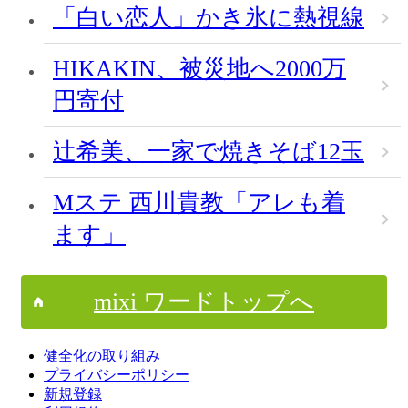
「白い恋人」かき氷に熱視線
HIKAKIN、被災地へ2000万
円寄付
辻希美、一家で焼きそば12玉
Mステ 西川貴教「アレも着
ます」
mixi ワードトップへ
健全化の取り組み
プライバシーポリシー
新規登録