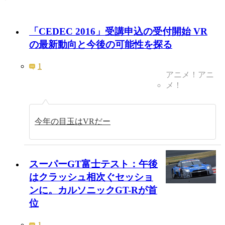
「CEDEC 2016」受講申込の受付開始 VR
の最新動向と今後の可能性を探る
1
アニメ！アニ
メ！
今年の目玉はVRだー
スーパーGT富士テスト：午後
はクラッシュ相次ぐセッショ
ンに。カルソニックGT-Rが首
位
1