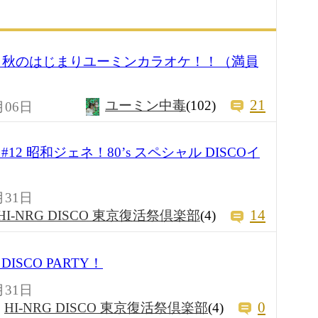
い？秋のはじまりユーミンカラオケ！！（満員
21
ユーミン中毒
(102)
月06日
2 昭和ジェネ！80’s スペシャル DISCOイ
月31日
14
HI-NRG DISCO 東京復活祭倶楽部
(4)
SCO PARTY！
月31日
0
HI-NRG DISCO 東京復活祭倶楽部
(4)