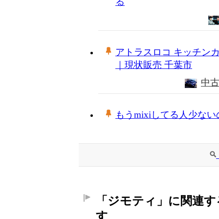
る
アトラスロコ キッチン
｜現状販売 千葉市
中
もうmixiしてる人少な
「ジモティ」に関連す
す