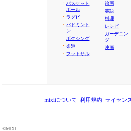
バスケット
絵画
ボール
英語
ラグビー
料理
バドミント
レシピ
ン
ガーデニン
ボクシング
グ
柔道
映画
フットサル
mixiについて
利用規約
ライセン
©MIXI