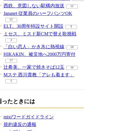
西鉄、意図しない駅構内放送
12
Japanet 従業員のハーフパンツOK
15
ELT、30周年特設サイト開設
9
ミセス、ミスド新CMで替え歌挑戦
3
「白い恋人」かき氷に熱視線
18
HIKAKIN、被災地へ2000万円寄付
17
辻希美、一家で焼きそば12玉
16
Mステ 西川貴教「アレも着ます」
5
困ったときには
mixiワードガイドライン
規約違反の通報