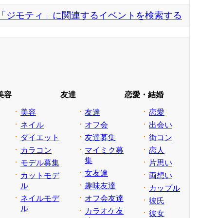
「ジモティ」に関連するイベントを検索する
美容
友達
恋愛・結婚
美容
友達
恋愛
ネイル
オフ会
出会い
ダイエット
友達募集
街コン
カラコン
マイミク募
恋人
集
モデル募集
片思い
女友達
カットモデ
両想い
ル
趣味友達
カップル
ネイルモデ
オフ会友達
彼氏
ル
カラオケ友
彼女