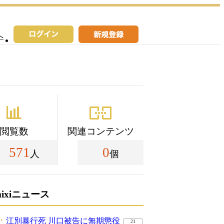
へ
閲覧数
関連コンテンツ
571
0
人
個
mixiニュース
江別暴行死 川口被告に無期懲役
21