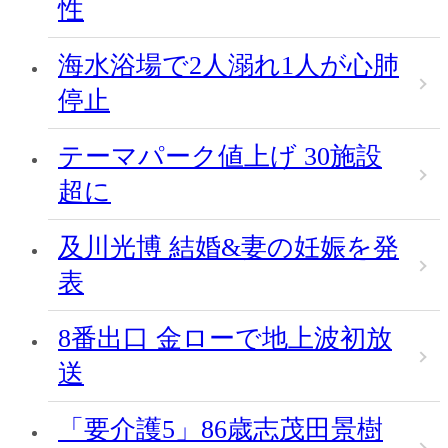
性
海水浴場で2人溺れ1人が心肺
停止
テーマパーク値上げ 30施設
超に
及川光博 結婚&妻の妊娠を発
表
8番出口 金ローで地上波初放
送
「要介護5」86歳志茂田景樹