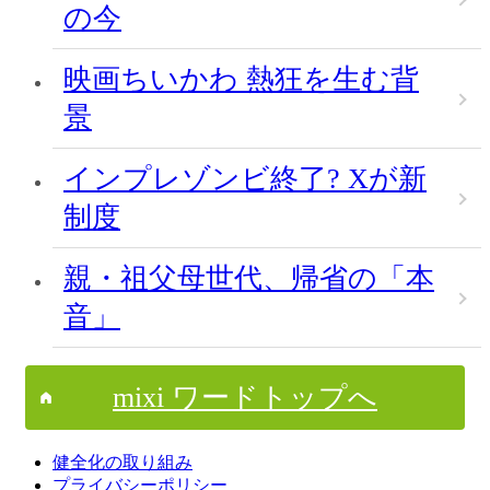
の今
映画ちいかわ 熱狂を生む背
景
インプレゾンビ終了? Xが新
制度
親・祖父母世代、帰省の「本
音」
mixi ワードトップへ
健全化の取り組み
プライバシーポリシー