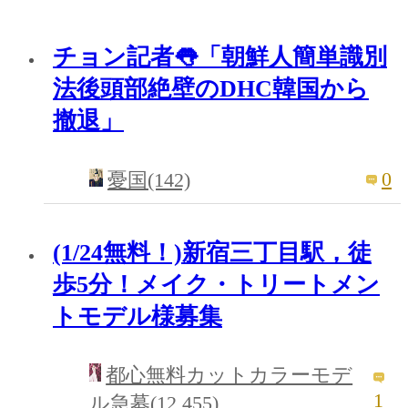
チョン記者👅「朝鮮人簡単識別
法後頭部絶壁のDHC韓国から
撤退」
0
憂国(142)
(1/24無料！)新宿三丁目駅，徒
歩5分！メイク・トリートメン
トモデル様募集
都心無料カットカラーモデ
1
ル急募(12,455)