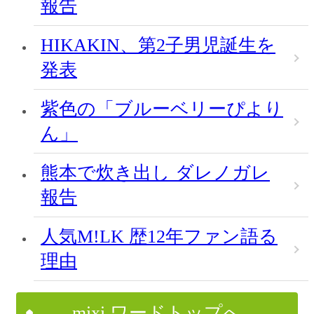
報告
HIKAKIN、第2子男児誕生を
発表
紫色の「ブルーベリーぴより
ん」
熊本で炊き出し ダレノガレ
報告
人気M!LK 歴12年ファン語る
理由
mixi ワードトップへ