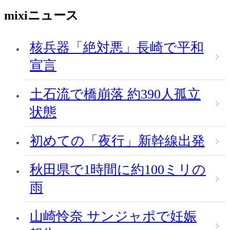
mixiニュース
核兵器「絶対悪」長崎で平和
宣言
土石流で橋崩落 約390人孤立
状態
初めての「夜行」新幹線出発
秋田県で1時間に約100ミリの
雨
山崎怜奈 サンジャポで妊娠