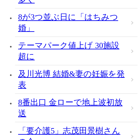
8が3つ並ぶ日に「はちみつ
婚」
テーマパーク値上げ 30施設
超に
及川光博 結婚&妻の妊娠を発
表
8番出口 金ローで地上波初放
送
「要介護5」志茂田景樹さん