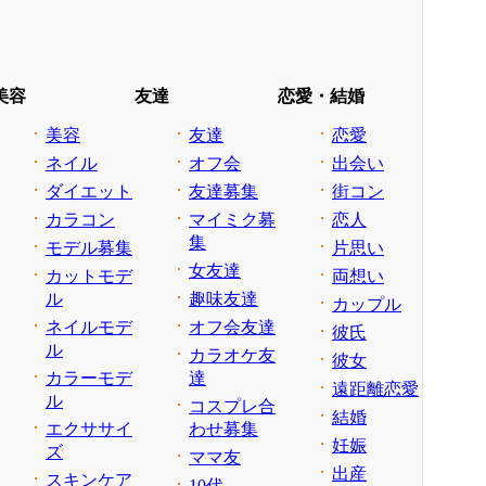
美容
友達
恋愛・結婚
美容
友達
恋愛
ネイル
オフ会
出会い
ダイエット
友達募集
街コン
カラコン
マイミク募
恋人
集
モデル募集
片思い
女友達
カットモデ
両想い
ル
趣味友達
カップル
ネイルモデ
オフ会友達
彼氏
ル
カラオケ友
彼女
カラーモデ
達
遠距離恋愛
ル
コスプレ合
結婚
エクササイ
わせ募集
妊娠
ズ
ママ友
出産
スキンケア
10代