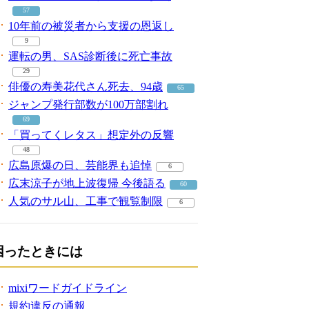
57
10年前の被災者から支援の恩返し
9
運転の男、SAS診断後に死亡事故
29
俳優の寿美花代さん死去、94歳
65
ジャンプ発行部数が100万部割れ
69
「買ってくレタス」想定外の反響
48
広島原爆の日、芸能界も追悼
6
広末涼子が地上波復帰 今後語る
60
人気のサル山、工事で観覧制限
6
困ったときには
mixiワードガイドライン
規約違反の通報