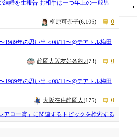
ﾞ』で結婚を生報告 お相手は一つ年上の一般男
0
柳原可奈子
(6,106)
1989年の思い出＜08/11〜@テアトル梅田
0
静岡大阪友好条約♪
(73)
1989年の思い出＜08/11〜@テアトル梅田
0
大阪在住静岡人
(175)
ンアロー賞」に関連するトピックを検索する