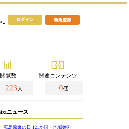
へ
閲覧数
関連コンテンツ
223
0
人
個
mixiニュース
広島原爆の日 121か国・地域参列