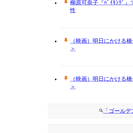
柳原可奈子『ﾊﾞｲｷﾝｸ
性
（映画）明日にかける橋〜
＞
（映画）明日にかける橋〜
＞
「ゴールデ