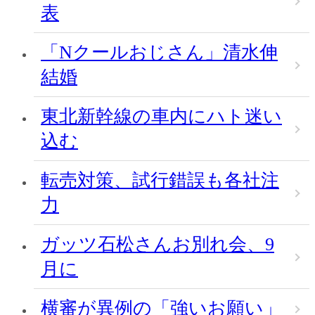
表
「Nクールおじさん」清水伸
結婚
東北新幹線の車内にハト迷い
込む
転売対策、試行錯誤も各社注
力
ガッツ石松さんお別れ会、9
月に
横審が異例の「強いお願い」