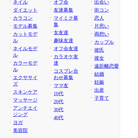
ネイル
オフ会
出会い
ダイエット
友達募集
街コン
カラコン
マイミク募
恋人
集
モデル募集
片思い
女友達
カットモデ
両想い
ル
趣味友達
カップル
ネイルモデ
オフ会友達
彼氏
ル
カラオケ友
彼女
カラーモデ
達
遠距離恋愛
ル
コスプレ合
結婚
エクササイ
わせ募集
妊娠
ズ
ママ友
出産
スキンケア
10代
子育て
マッサージ
20代
アンチエイ
30代
ジング
40代
ヨガ
美容院