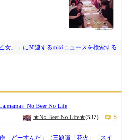
乙女。」に関連するmixiニュースを検索する
ama』No Beer No Life
8
★No Beer No Life★
(537)
都作「どーすんだ」（三題噺「花火」「スイ