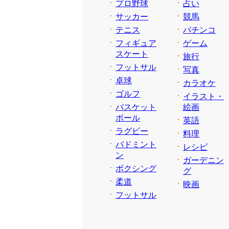
プロ野球
占い
サッカー
競馬
テニス
パチンコ
フィギュア
ゲーム
スケート
旅行
フットサル
写真
卓球
カラオケ
ゴルフ
イラスト・
バスケット
絵画
ボール
英語
ラグビー
料理
バドミント
レシピ
ン
ガーデニン
ボクシング
グ
柔道
映画
フットサル