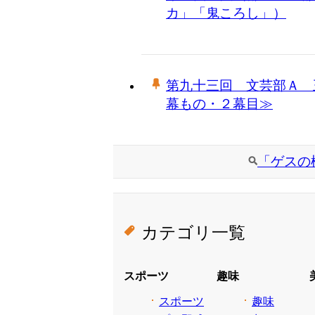
カ」「鬼ころし」）
第九十三回 文芸部Ａ 
幕もの・２幕目≫
「ゲスの
カテゴリ一覧
スポーツ
趣味
スポーツ
趣味