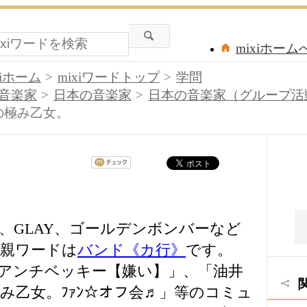
mixiホーム
xiホーム
mixiワードトップ
学問
音楽家
日本の音楽家
日本の音楽家（グループ活
の極み乙女。
、GLAY、ゴールデンボンバーなど
親ワードは
バンド《カ行》
です。
アンチベッキー【嫌い】」、「油井
み乙女。ﾌｧﾝ☆オフ会♬」等のコミュ