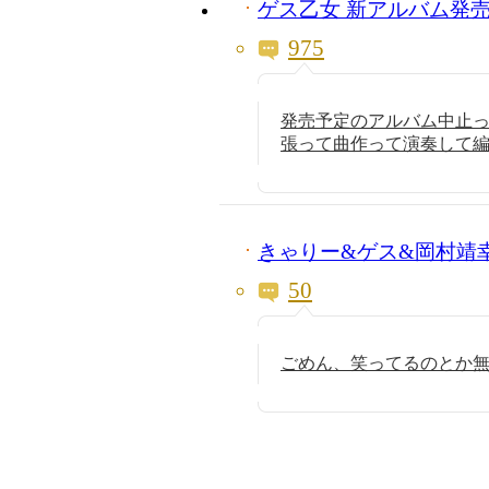
ゲス乙女 新アルバム発
975
発売予定のアルバム中止
張って曲作って演奏して
きゃりー&ゲス&岡村靖
50
ごめん、笑ってるのとか