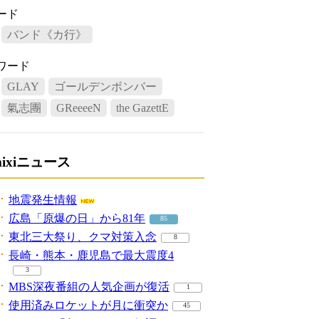
ード
バンド《カ行》
ワード
GLAY
ゴールデンボンバー
氣志團
GReeeeN
the GazettE
mixiニュース
地震発生情報
広島「原爆の日」から81年
85
東北三大祭り、クマ対策入念
8
長崎・熊本・鹿児島で最大震度4
3
MBS深夜番組の人気企画が復活
1
使用済みロケットが月に衝突か
45