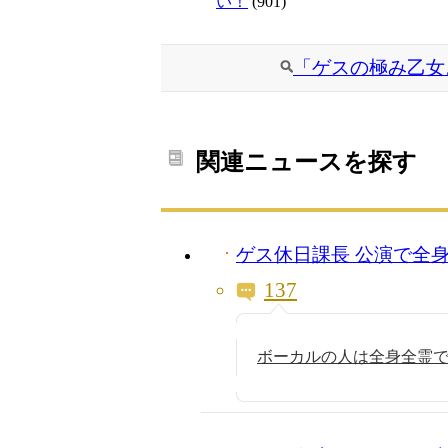
い！
(901)
「ゲスの極み乙女
関連ニュースを探す
ゲス休日課長 公演で全
137
ボーカルの人は全身全霊