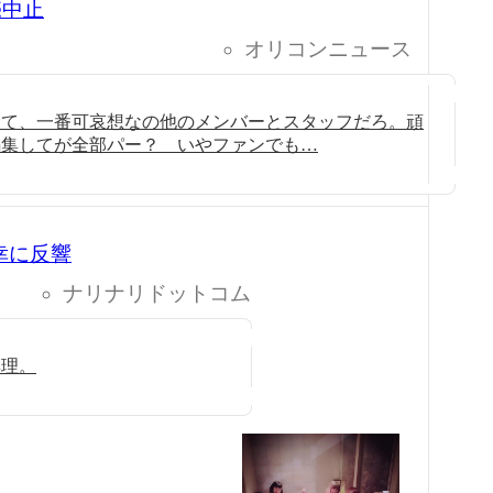
売中止
オリコンニュース
って、一番可哀想なの他のメンバーとスタッフだろ。頑
編集してが全部パー？ いやファンでも…
幸に反響
ナリナリドットコム
無理。