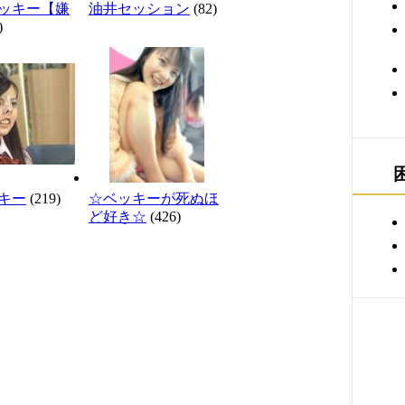
ッキー【嫌
油井セッション
(82)
)
キー
(219)
☆ベッキーが死ぬほ
ど好き☆
(426)