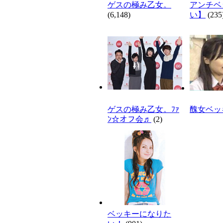
ゲスの極み乙女。
アンチベ
(6,148)
い】
(235
ゲスの極み乙女。ﾌｧ
醜女ベッ
ﾝ☆オフ会♬
(2)
ベッキーになりた