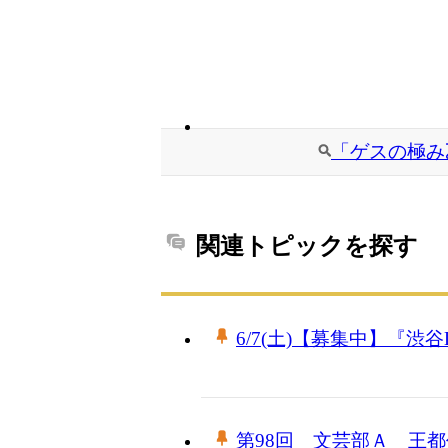
「ゲスの極み
関連トピックを探す
6/7(土)【募集中】『渋谷La.m
第98回 文芸部Ａ 王