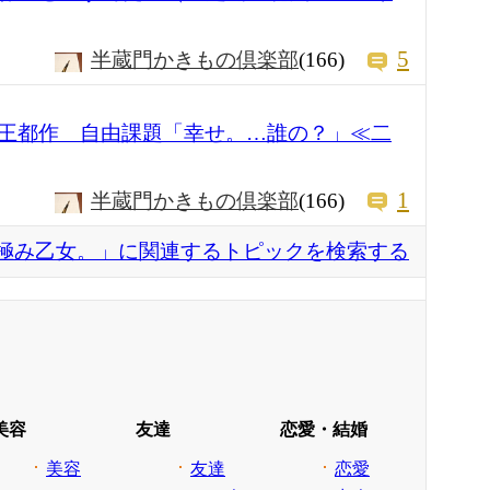
5
半蔵門かきもの倶楽部
(166)
王都作 自由課題「幸せ。…誰の？」≪二
1
半蔵門かきもの倶楽部
(166)
極み乙女。」に関連するトピックを検索する
美容
友達
恋愛・結婚
美容
友達
恋愛