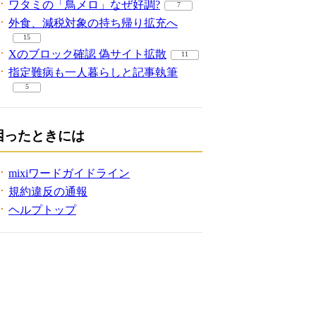
ワタミの「鳥メロ」なぜ好調?
7
外食、減税対象の持ち帰り拡充へ
15
Xのブロック確認 偽サイト拡散
11
指定難病も一人暮らしと記事執筆
5
困ったときには
mixiワードガイドライン
規約違反の通報
ヘルプトップ