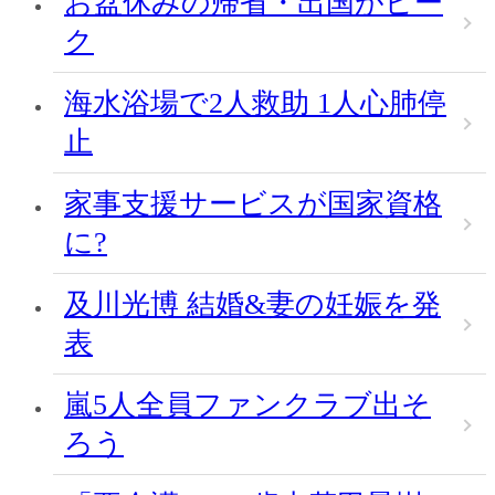
お盆休みの帰省・出国がピー
ク
海水浴場で2人救助 1人心肺停
止
家事支援サービスが国家資格
に?
及川光博 結婚&妻の妊娠を発
表
嵐5人全員ファンクラブ出そ
ろう