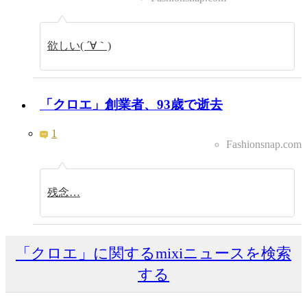
欲しい( ´∀｀)
「クロエ」創業者、93歳で逝去
1
Fashionsnap.com
残念…
「クロエ」に関するmixiニュースを検索
する