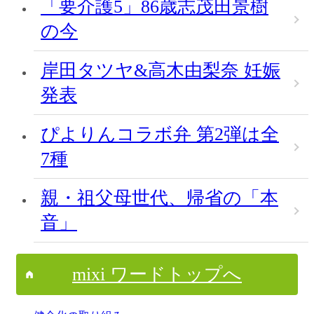
「要介護5」86歳志茂田景樹
の今
岸田タツヤ&高木由梨奈 妊娠
発表
ぴよりんコラボ弁 第2弾は全
7種
親・祖父母世代、帰省の「本
音」
mixi ワードトップへ