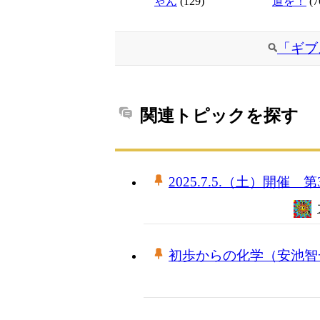
ゃん
(129)
道を！
(7
「ギブ
関連トピックを探す
2025.7.5.（土）開
初歩からの化学（安池智