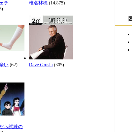
フェチ
椎名林檎
(14,875)
5)
辛い
(62)
Dave Grusin
(305)
だら試練の