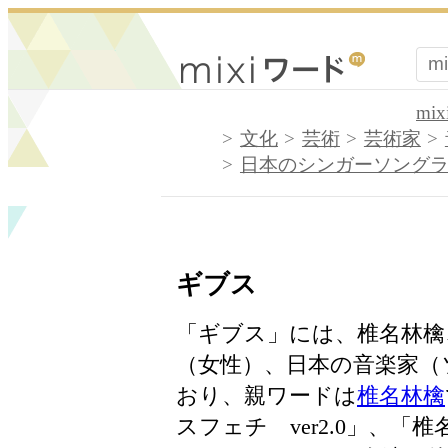
mi
文化
芸術
芸術家
日本のシンガーソング
ギブス
「ギブス」には、椎名林檎
（女性）、日本の音楽家（
おり、親ワードは
椎名林檎
スフェチ ver2.0」、