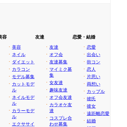
美容
友達
恋愛・結婚
美容
友達
恋愛
ネイル
オフ会
出会い
ダイエット
友達募集
街コン
カラコン
マイミク募
恋人
集
モデル募集
片思い
女友達
カットモデ
両想い
ル
趣味友達
カップル
ネイルモデ
オフ会友達
彼氏
ル
カラオケ友
彼女
カラーモデ
達
遠距離恋愛
ル
コスプレ合
結婚
エクササイ
わせ募集