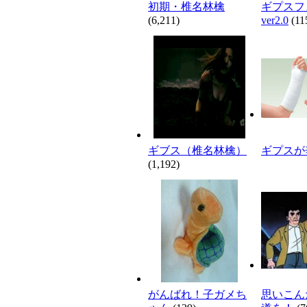
初期・椎名林檎
ギプス
(6,211)
ver2.0
(11
ギブス（椎名林檎）
ギプスが
(1,192)
がんばれ！子ガメち
思いこん