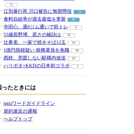
11
江別暴行死 川口被告に無期懲役
75
食料自給率が過去最低を更新
86
寺田心、週6ジム通いで筋トレ
6
53歳長野博、若さの秘訣は
16
辻希美、一家で焼きそば12玉
32
1億円脱税疑い 税務署員を免職
40
西鉄、意図しない駅構内放送
26
ハリポタ×KKDの日本初コラボ
2
困ったときには
mixiワードガイドライン
規約違反の通報
ヘルプトップ