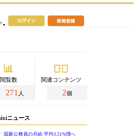
へ
閲覧数
関連コンテンツ
271
2
人
個
mixiニュース
国家公務員の月給 平均3.51%増へ