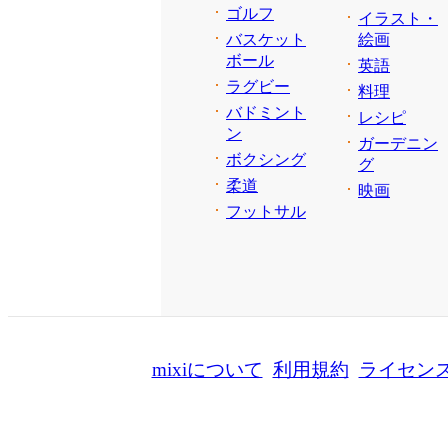
ゴルフ
イラスト・
バスケット
絵画
ボール
英語
ラグビー
料理
バドミント
レシピ
ン
ガーデニン
ボクシング
グ
柔道
映画
フットサル
mixiについて
利用規約
ライセン