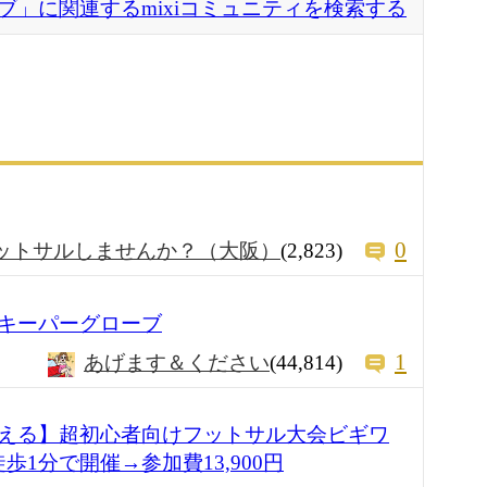
ブ」に関連するmixiコミュニティを検索する
0
ットサルしませんか？（大阪）
(2,823)
キーパーグローブ
1
あげます＆ください
(44,814)
える】超初心者向けフットサル大会ビギワ
徒歩1分で開催→参加費13,900円