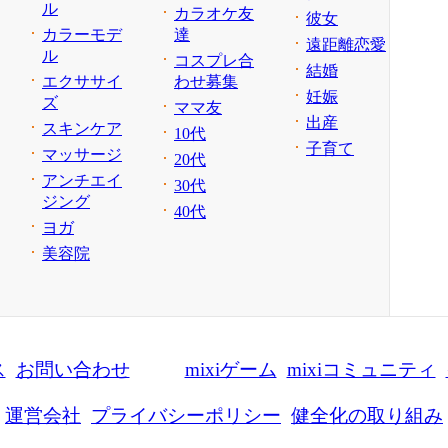
ル
カラオケ友
彼女
カラーモデ
達
遠距離恋愛
ル
コスプレ合
結婚
エクササイ
わせ募集
妊娠
ズ
ママ友
出産
スキンケア
10代
子育て
マッサージ
20代
アンチエイ
30代
ジング
40代
ヨガ
美容院
ス
お問い合わせ
mixiゲーム
mixiコミュニティ
運営会社
プライバシーポリシー
健全化の取り組み