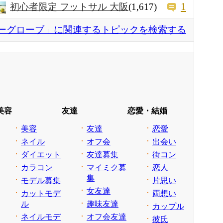
1
初心者限定 フットサル 大阪
(1,617)
ーグローブ」に関連するトピックを検索する
美容
友達
恋愛・結婚
美容
友達
恋愛
ネイル
オフ会
出会い
ダイエット
友達募集
街コン
カラコン
マイミク募
恋人
集
モデル募集
片思い
女友達
カットモデ
両想い
ル
趣味友達
カップル
ネイルモデ
オフ会友達
彼氏