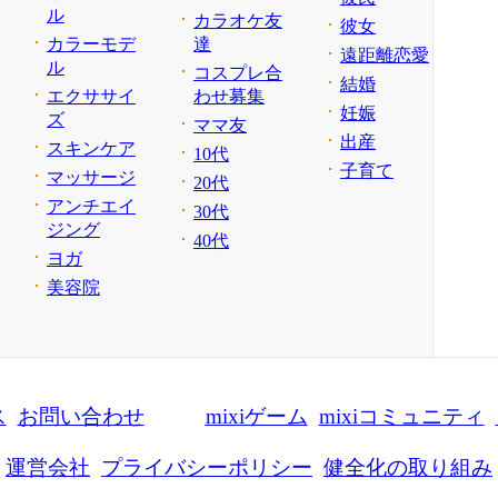
ル
カラオケ友
彼女
カラーモデ
達
遠距離恋愛
ル
コスプレ合
結婚
エクササイ
わせ募集
妊娠
ズ
ママ友
出産
スキンケア
10代
子育て
マッサージ
20代
アンチエイ
30代
ジング
40代
ヨガ
美容院
ス
お問い合わせ
mixiゲーム
mixiコミュニティ
運営会社
プライバシーポリシー
健全化の取り組み