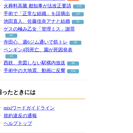
火葬料高騰 都知事が法改正要請
179
手術で「正常な組織」を誤摘出
147
池田直人、佐藤佳奈アナと結婚
59
ゲスの極み乙女「管理ミス」謝罪
64
寺田心、週6ジム通いで筋トレ
89
ペンギン4羽死亡、園が死因発表
54
西鉄、意図しない駅構内放送
80
手術中の大地震、動画に反響
150
困ったときには
mixiワードガイドライン
規約違反の通報
ヘルプトップ