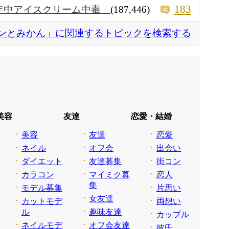
183
年中アイスクリーム中毒
(187,446)
ンとみかん」に関連するトピックを検索する
美容
友達
恋愛・結婚
美容
友達
恋愛
ネイル
オフ会
出会い
ダイエット
友達募集
街コン
カラコン
マイミク募
恋人
集
モデル募集
片思い
女友達
カットモデ
両想い
ル
趣味友達
カップル
ネイルモデ
オフ会友達
彼氏