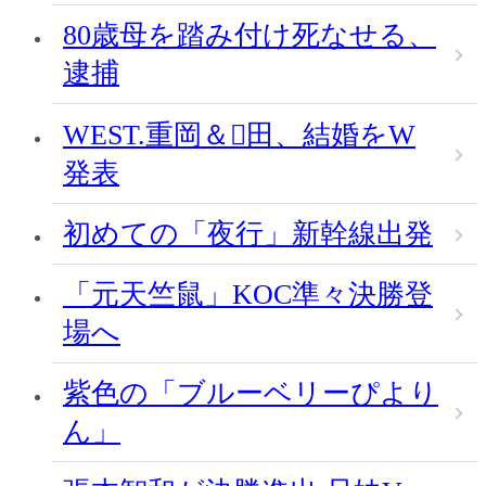
80歳母を踏み付け死なせる、
逮捕
WEST.重岡＆田、結婚をW
発表
初めての「夜行」新幹線出発
「元天竺鼠」KOC準々決勝登
場へ
紫色の「ブルーベリーぴより
ん」