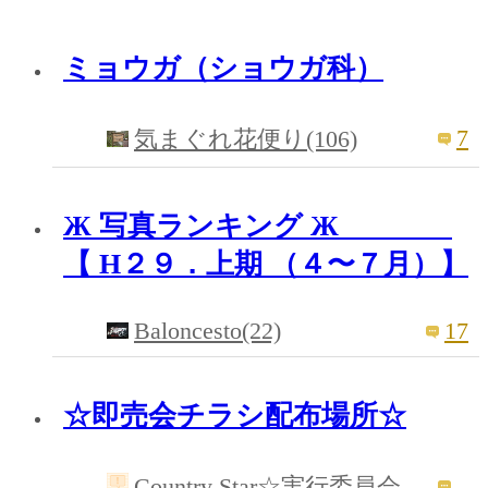
ミョウガ（ショウガ科）
7
気まぐれ花便り(106)
Ж 写真ランキング Ж
【 H２９．上期 （４〜７月）】
Baloncesto(22)
17
☆即売会チラシ配布場所☆
Country Star☆実行委員会