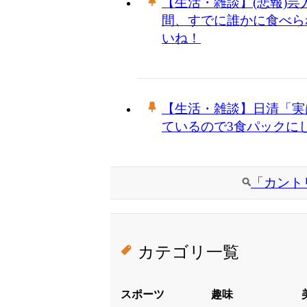
【生活・雑談】(悲報)
間、すでに誰かに食べら
いね！
【生活・雑談】日清「実
ているので3食パックに
「カント
カテゴリ一覧
スポーツ
趣味