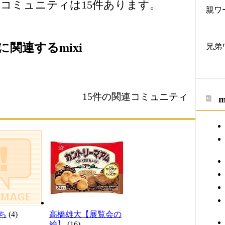
コミュニティは15件あります。
親ワ
関連するmixi
兄弟
15件の関連コミュニティ
ち
(4)
高橋雄大【展覧会の
絵】
(16)