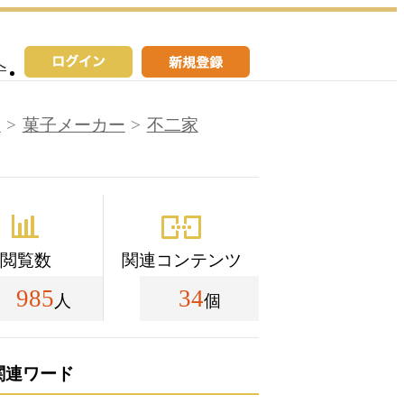
へ
ー
菓子メーカー
不二家
閲覧数
関連コンテンツ
985
34
人
個
関連ワード