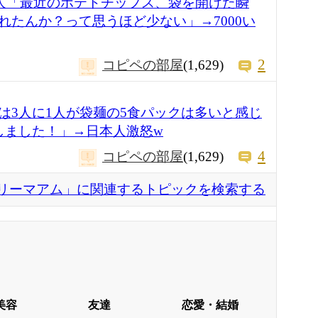
芸人「最近のポテトチップス、袋を開けた瞬
れたんか？って思うほど少ない」→7000い
2
コピペの部屋
(1,629)
は3人に1人が袋麺の5食パックは多いと感じ
しました！」→日本人激怒w
4
コピペの部屋
(1,629)
リーマアム」に関連するトピックを検索する
美容
友達
恋愛・結婚