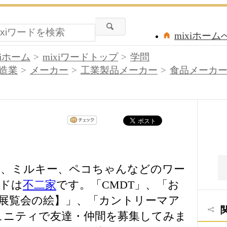
mixiホーム
xiホーム
mixiワードトップ
学問
造業
メーカー
工業製品メーカー
食品メーカ
は、ミルキー、ペコちゃんなどのワー
ドは
不二家
です。「CMDT」、「お
展覧会の絵】」、「カントリーマア
ュニティで友達・仲間を募集してみま