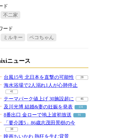
ード
不二家
ワード
ミルキー
ペコちゃん
mixiニュース
台風15号 北日本を直撃の可能性
28
海水浴場で2人溺れ1人が心肺停止
41
テーマパーク値上げ 30施設超に
46
及川光博 結婚&妻の妊娠を発表
131
8番出口 金ローで地上波初放送
91
「要介護5」86歳志茂田景樹の今
38
映画ちいかわ 熱狂を生む背景