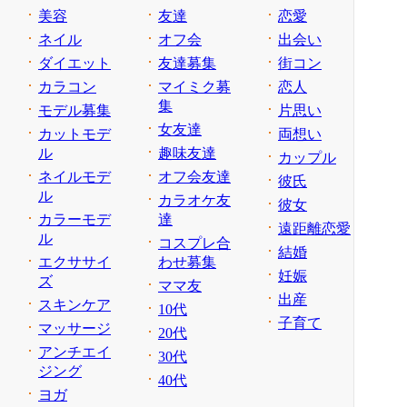
美容
友達
恋愛
ネイル
オフ会
出会い
ダイエット
友達募集
街コン
カラコン
マイミク募
恋人
集
モデル募集
片思い
女友達
カットモデ
両想い
ル
趣味友達
カップル
ネイルモデ
オフ会友達
彼氏
ル
カラオケ友
彼女
カラーモデ
達
遠距離恋愛
ル
コスプレ合
結婚
エクササイ
わせ募集
妊娠
ズ
ママ友
出産
スキンケア
10代
子育て
マッサージ
20代
アンチエイ
30代
ジング
40代
ヨガ