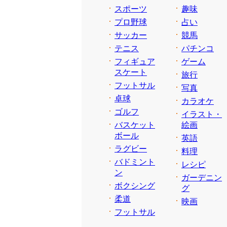
スポーツ
趣味
プロ野球
占い
サッカー
競馬
テニス
パチンコ
フィギュア
ゲーム
スケート
旅行
フットサル
写真
卓球
カラオケ
ゴルフ
イラスト・
バスケット
絵画
ボール
英語
ラグビー
料理
バドミント
レシピ
ン
ガーデニン
ボクシング
グ
柔道
映画
フットサル