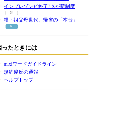
インプレゾンビ終了? Xが新制度
34
親・祖父母世代、帰省の「本音」
60
困ったときには
mixiワードガイドライン
規約違反の通報
ヘルプトップ