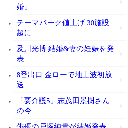
婚」
テーマパーク値上げ 30施設
超に
及川光博 結婚&妻の妊娠を発
表
8番出口 金ローで地上波初放
送
「要介護5」志茂田景樹さん
の今
俳優の戸塚純貴が結婚発表