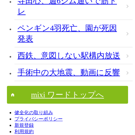
寺田心、週6ジム通いで筋ト
レ
ペンギン4羽死亡、園が死因
発表
西鉄、意図しない駅構内放送
手術中の大地震、動画に反響
mixi ワードトップへ
健全化の取り組み
プライバシーポリシー
新規登録
利用規約