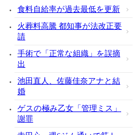
食料自給率が過去最低を更新
火葬料高騰 都知事が法改正要
請
手術で「正常な組織」を誤摘
出
池田直人、佐藤佳奈アナと結
婚
ゲスの極み乙女「管理ミス」
謝罪