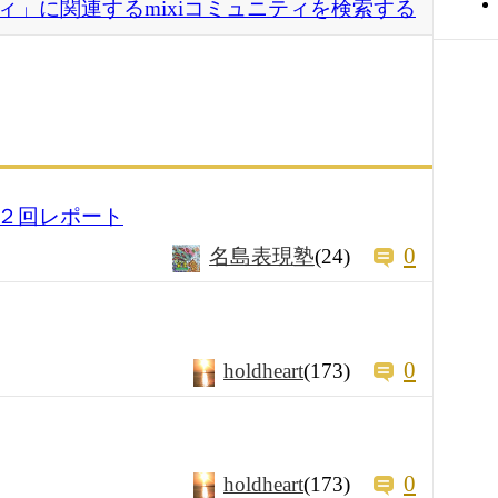
ィ」に関連するmixiコミュニティを検索する
２回レポート
0
名島表現塾
(24)
0
holdheart
(173)
0
holdheart
(173)