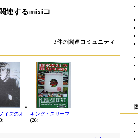
連するmixiコ
3件の関連コミュニティ
ノイズのオ
キング・スリーブ
8)
(28)