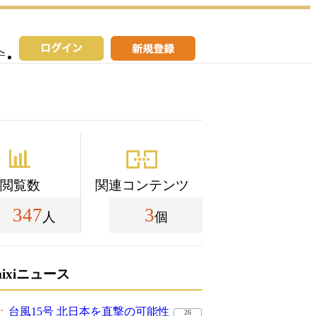
へ
閲覧数
関連コンテンツ
347
3
人
個
mixiニュース
台風15号 北日本を直撃の可能性
26