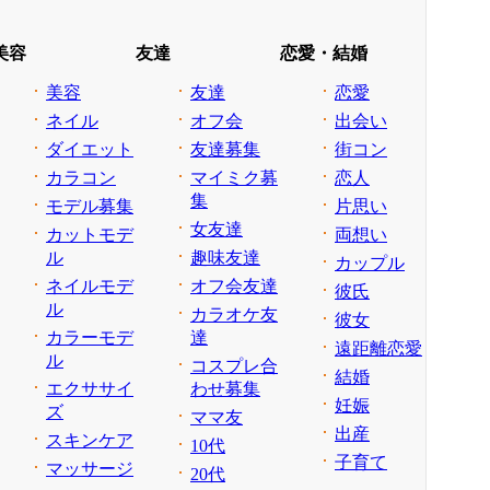
美容
友達
恋愛・結婚
美容
友達
恋愛
ネイル
オフ会
出会い
ダイエット
友達募集
街コン
カラコン
マイミク募
恋人
集
モデル募集
片思い
女友達
カットモデ
両想い
ル
趣味友達
カップル
ネイルモデ
オフ会友達
彼氏
ル
カラオケ友
彼女
カラーモデ
達
遠距離恋愛
ル
コスプレ合
結婚
エクササイ
わせ募集
妊娠
ズ
ママ友
出産
スキンケア
10代
子育て
マッサージ
20代