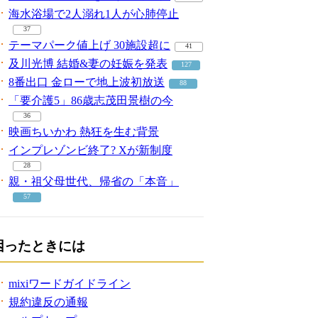
海水浴場で2人溺れ1人が心肺停止
37
テーマパーク値上げ 30施設超に
41
及川光博 結婚&妻の妊娠を発表
127
8番出口 金ローで地上波初放送
88
「要介護5」86歳志茂田景樹の今
36
映画ちいかわ 熱狂を生む背景
インプレゾンビ終了? Xが新制度
28
親・祖父母世代、帰省の「本音」
57
困ったときには
mixiワードガイドライン
規約違反の通報