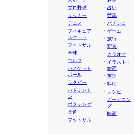
プロ野球
占い
サッカー
競馬
テニス
パチンコ
フィギュア
ゲーム
スケート
旅行
フットサル
写真
卓球
カラオケ
ゴルフ
イラスト・
バスケット
絵画
ボール
英語
ラグビー
料理
バドミント
レシピ
ン
ガーデニン
ボクシング
グ
柔道
映画
フットサル