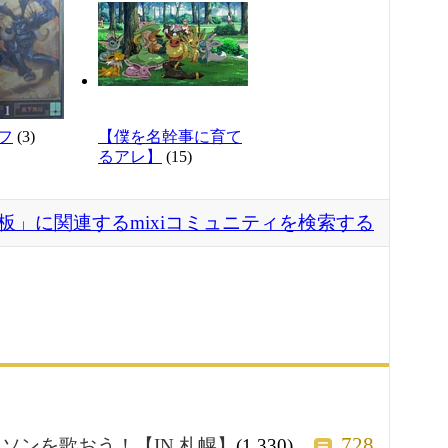
フ
(3)
【僕を名幹事に育て
るアレ】
(15)
板」に関連するmixiコミュニティを検索する
728
ソンを歌おう！【IN 札幌】
(1,330)