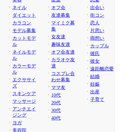
ネイル
オフ会
出会い
ダイエット
友達募集
街コン
カラコン
マイミク募
恋人
集
モデル募集
片思い
女友達
カットモデ
両想い
ル
趣味友達
カップル
ネイルモデ
オフ会友達
彼氏
ル
カラオケ友
彼女
カラーモデ
達
遠距離恋愛
ル
コスプレ合
結婚
エクササイ
わせ募集
妊娠
ズ
ママ友
出産
スキンケア
10代
子育て
マッサージ
20代
アンチエイ
30代
ジング
40代
ヨガ
美容院