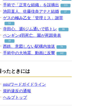
手術で「正常な組織」を誤摘出
133
池田直人、佐藤佳奈アナと結婚
57
ゲスの極み乙女「管理ミス」謝罪
53
寺田心、週6ジム通いで筋トレ
86
ペンギン4羽死亡、園が死因発表
50
西鉄、意図しない駅構内放送
79
手術中の大地震、動画に反響
142
困ったときには
mixiワードガイドライン
規約違反の通報
ヘルプトップ