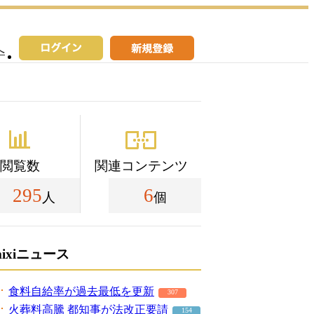
へ
閲覧数
関連コンテンツ
295
6
人
個
mixiニュース
食料自給率が過去最低を更新
307
火葬料高騰 都知事が法改正要請
154