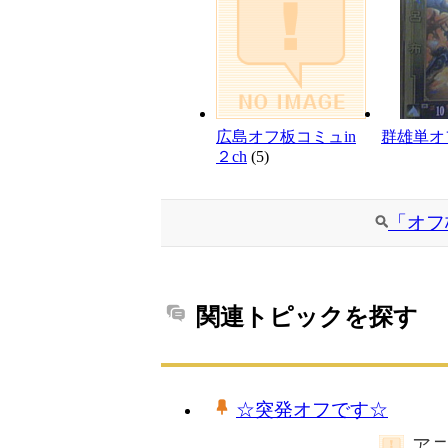
広島オフ板コミュin
群雄単オ
２ch
(5)
「オフ
関連トピックを探す
☆突発オフです☆
アニ