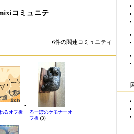
ixiコミュニテ
6件の関連コミュニティ
ねるオフ板
るーぽのケモナーオ
フ板
(3)