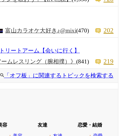
202
富山カラオケ大好き♪@mixi
(470)
トリートアーム【会いに行く】
219
アームレスリング（腕相撲）》
(841)
「オフ板」に関連するトピックを検索する
美容
友達
恋愛・結婚
美容
友達
恋愛