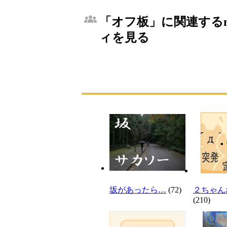
「オフ板」に関連するm
ィを見る
坂があったら…
(72)
２ちゃん
(210)