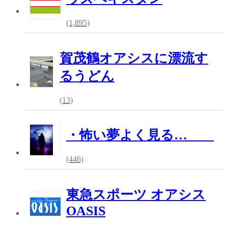
(1,895)
賀茂鶴オアシスに漂流す
るうどん
(13)
・怖い夢よく見る…
(446)
東急スポーツ オアシス
OASIS