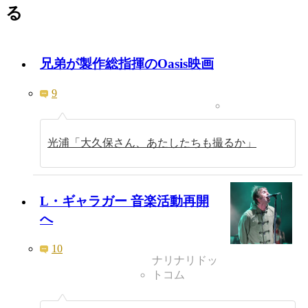
る
兄弟が製作総指揮のOasis映画
9
光浦「大久保さん、あたしたちも撮るか」
L・ギャラガー 音楽活動再開
へ
10
ナリナリドッ
トコム