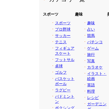
スポーツ
趣味
スポーツ
趣味
プロ野球
占い
サッカー
競馬
テニス
パチンコ
フィギュア
ゲーム
スケート
旅行
フットサル
写真
卓球
カラオケ
ゴルフ
イラスト・
バスケット
絵画
ボール
英語
ラグビー
料理
バドミント
レシピ
ン
ガーデニン
ボクシング