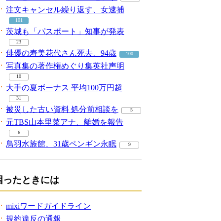
注文キャンセル繰り返す、女逮捕
101
茨城も「パスポート」知事が発表
23
俳優の寿美花代さん死去、94歳
100
写真集の著作権めぐり集英社声明
10
大手の夏ボーナス 平均100万円超
31
被災した古い資料 処分前相談を
5
元TBS山本里菜アナ、離婚を報告
6
鳥羽水族館、31歳ペンギン永眠
9
困ったときには
mixiワードガイドライン
規約違反の通報