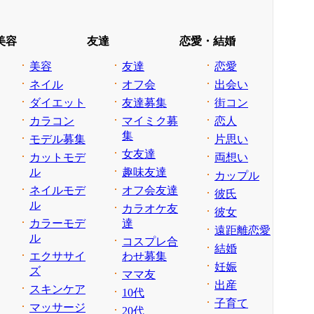
美容
友達
恋愛・結婚
美容
友達
恋愛
ネイル
オフ会
出会い
ダイエット
友達募集
街コン
カラコン
マイミク募
恋人
集
モデル募集
片思い
女友達
カットモデ
両想い
ル
趣味友達
カップル
ネイルモデ
オフ会友達
彼氏
ル
カラオケ友
彼女
カラーモデ
達
遠距離恋愛
ル
コスプレ合
結婚
エクササイ
わせ募集
妊娠
ズ
ママ友
出産
スキンケア
10代
子育て
マッサージ
20代