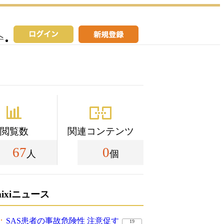
へ
閲覧数
関連コンテンツ
67
0
人
個
mixiニュース
SAS患者の事故危険性 注意促す
19