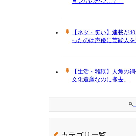
ョンなのかな…？」
【ネタ・笑い】連載が4
ったのは声優に芸能人を
【生活・雑談】人魚の銅像
文化遺産なのに撤去。
カテゴリ一覧