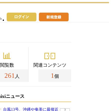
へ
閲覧数
関連コンテンツ
261
1
人
個
mixiニュース
台風13号、沖縄や奄美に最接近
3