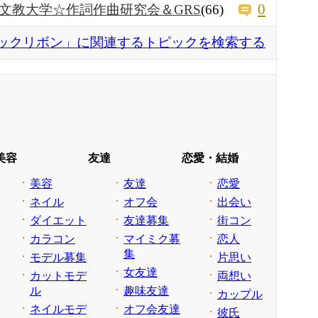
0
文教大学☆作詞作曲研究会＆GRS
(66)
ックリボン」に関連するトピックを検索する
美容
友達
恋愛・結婚
美容
友達
恋愛
ネイル
オフ会
出会い
ダイエット
友達募集
街コン
カラコン
マイミク募
恋人
集
モデル募集
片思い
女友達
カットモデ
両想い
ル
趣味友達
カップル
ネイルモデ
オフ会友達
彼氏