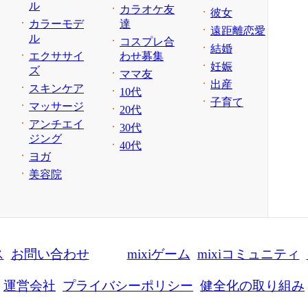
ル
カラオケ友
彼女
カラーモデ
達
遠距離恋愛
ル
コスプレ合
結婚
エクササイ
わせ募集
妊娠
ズ
ママ友
出産
スキンケア
10代
子育て
マッサージ
20代
アンチエイ
30代
ジング
40代
ヨガ
美容院
ス
お問い合わせ
mixiゲーム
mixiコミュニティ
運営会社
プライバシーポリシー
健全化の取り組み