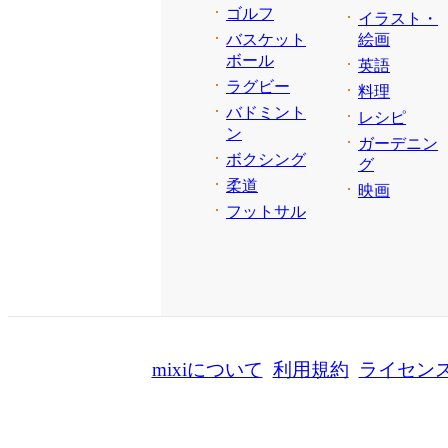
ゴルフ
イラスト・
バスケット
絵画
ボール
英語
ラグビー
料理
バドミント
レシピ
ン
ガーデニン
ボクシング
グ
柔道
映画
フットサル
mixiについて
利用規約
ライセン