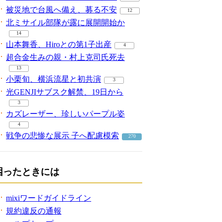
被災地で台風へ備え、募る不安
12
北ミサイル部隊が露に展開開始か
14
山本舞香、Hiroとの第1子出産
4
超合金生みの親・村上克司氏死去
13
小栗旬、横浜流星と初共演
3
光GENJIサブスク解禁、19日から
3
カズレーザー、珍しいパープル姿
4
戦争の悲惨な展示 子へ配慮模索
270
困ったときには
mixiワードガイドライン
規約違反の通報