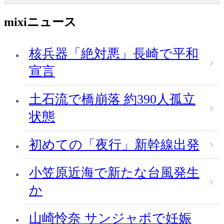
mixiニュース
核兵器「絶対悪」長崎で平和
宣言
土石流で橋崩落 約390人孤立
状態
初めての「夜行」新幹線出発
小笠原近海で新たな台風発生
か
山崎怜奈 サンジャポで妊娠