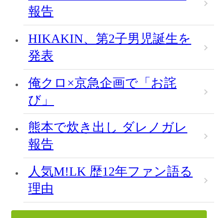
報告
HIKAKIN、第2子男児誕生を
発表
俺クロ×京急企画で「お詫
び」
熊本で炊き出し ダレノガレ
報告
人気M!LK 歴12年ファン語る
理由