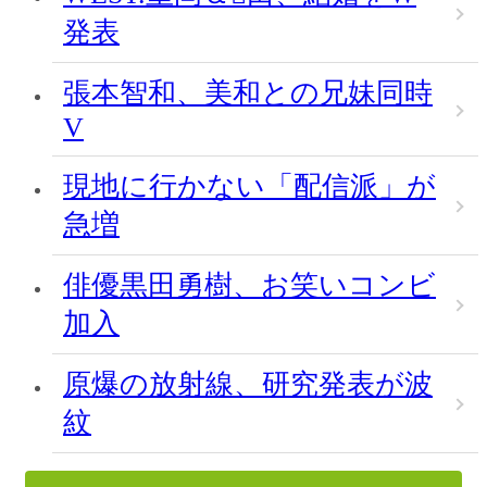
発表
張本智和、美和との兄妹同時
V
現地に行かない「配信派」が
急増
俳優黒田勇樹、お笑いコンビ
加入
原爆の放射線、研究発表が波
紋