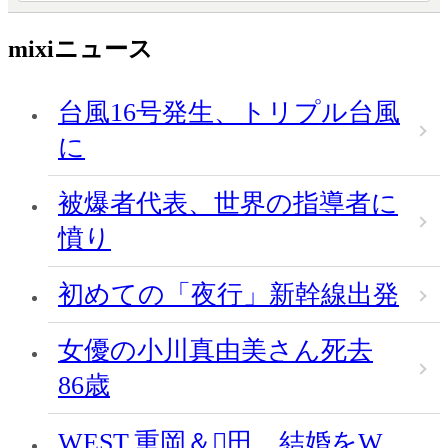
mixiニュース
台風16号発生、トリプル台風
に
被爆者代表、世界の指導者に
憤り
初めての「夜行」新幹線出発
女優の小川真由美さん死去
86歳
WEST.重岡＆田、結婚をW