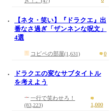
き！。(47)
【ネタ・笑い】『ドラクエ』出
番なさ過ぎ「ザンネンな呪文」
4選
0
コピペの部屋(1,631)
ドラクエの変なサブタイトル
を考えよう
一行で笑わせろ！
1,000
(83,223)