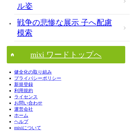
ル姿
戦争の悲惨な展示 子へ配慮
模索
mixi ワードトップへ
健全化の取り組み
プライバシーポリシー
新規登録
利用規約
ライセンス
お問い合わせ
運営会社
ホーム
ヘルプ
mixiについて