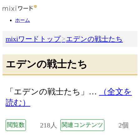
ホーム
mixiワードトップ
エデンの戦士たち
エデンの戦士たち
「エデンの戦士たち」…
（全文を
読む）
218人
2個
閲覧数
関連コンテンツ