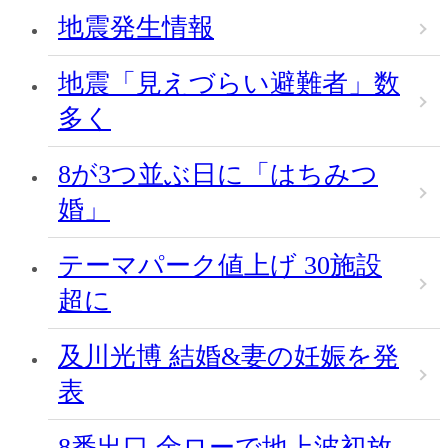
地震発生情報
地震「見えづらい避難者」数
多く
8が3つ並ぶ日に「はちみつ
婚」
テーマパーク値上げ 30施設
超に
及川光博 結婚&妻の妊娠を発
表
8番出口 金ローで地上波初放