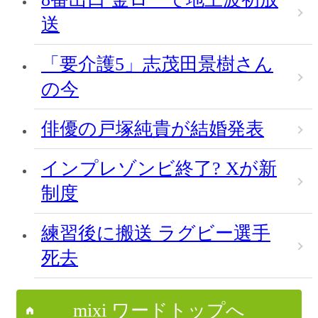
送
「要介護5」志茂田景樹さん
の今
俳優の戸塚純貴が結婚発表
インプレゾンビ終了? Xが新
制度
練習後に搬送 ラグビー選手
死去
mixi ワードトップへ