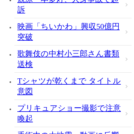
訴
映画「ちいかわ」興収50億円
突破
歌舞伎の中村小三郎さん書類
送検
Tシャツが乾くまで タイトル
意図
プリキュアショー撮影で注意
喚起