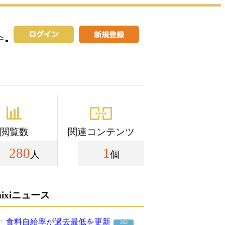
へ
閲覧数
関連コンテンツ
280
1
人
個
mixiニュース
食料自給率が過去最低を更新
263