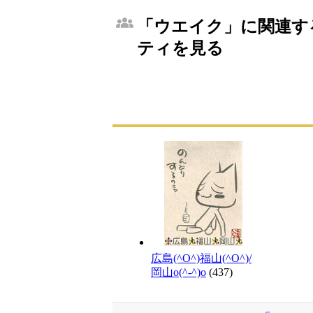
「ウエイク」に関連する
ティを見る
広島(^O^)福山(^O^)/
岡山o(^-^)o
(437)