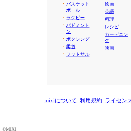
バスケット
絵画
ボール
英語
ラグビー
料理
バドミント
レシピ
ン
ガーデニン
ボクシング
グ
柔道
映画
フットサル
mixiについて
利用規約
ライセン
©MIXI