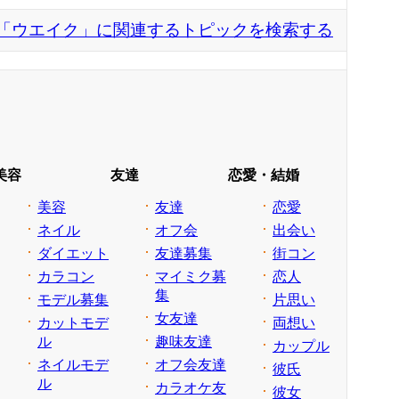
「ウエイク」に関連するトピックを検索する
美容
友達
恋愛・結婚
美容
友達
恋愛
ネイル
オフ会
出会い
ダイエット
友達募集
街コン
カラコン
マイミク募
恋人
集
モデル募集
片思い
女友達
カットモデ
両想い
ル
趣味友達
カップル
ネイルモデ
オフ会友達
彼氏
ル
カラオケ友
彼女