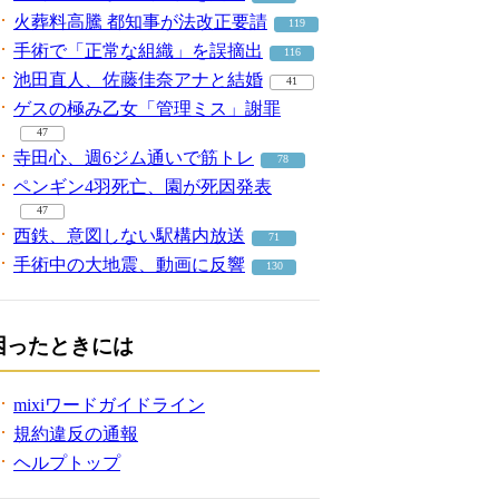
火葬料高騰 都知事が法改正要請
119
手術で「正常な組織」を誤摘出
116
池田直人、佐藤佳奈アナと結婚
41
ゲスの極み乙女「管理ミス」謝罪
47
寺田心、週6ジム通いで筋トレ
78
ペンギン4羽死亡、園が死因発表
47
西鉄、意図しない駅構内放送
71
手術中の大地震、動画に反響
130
困ったときには
mixiワードガイドライン
規約違反の通報
ヘルプトップ