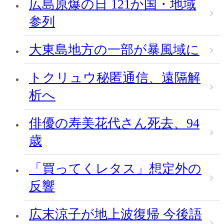
広島原爆の日 121か国・地域
参列
大東島地方の一部が暴風域に
トクリュウ秘匿通信、遠隔解
析へ
俳優の寿美花代さん死去、94
歳
「買ってくレタス」想定外の
反響
広末涼子が地上波復帰 今後語