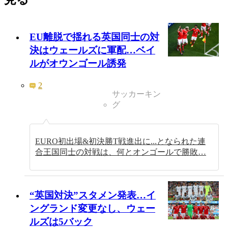
EU離脱で揺れる英国同士の対
決はウェールズに軍配…ベイ
ルがオウンゴール誘発
2
サッカーキン
グ
EURO初出場&初決勝T戦進出に...となられた連
合王国同士の対戦は、何とオンゴールで勝敗…
“英国対決”スタメン発表…イ
ングランド変更なし、ウェー
ルズは5バック