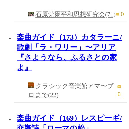
0
石原莞爾平和思想研究会(71)
楽曲ガイド（173）カタラーニ/
歌劇「ラ・ワリー」〜アリア
『さようなら、ふるさとの家
よ』
クラシック音楽館アマ〜プ
0
ロまで(22)
楽曲ガイド（169）レスピーギ/
交響詩「ローマの松」