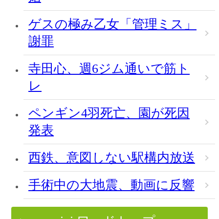
ゲスの極み乙女「管理ミス」
謝罪
寺田心、週6ジム通いで筋ト
レ
ペンギン4羽死亡、園が死因
発表
西鉄、意図しない駅構内放送
手術中の大地震、動画に反響