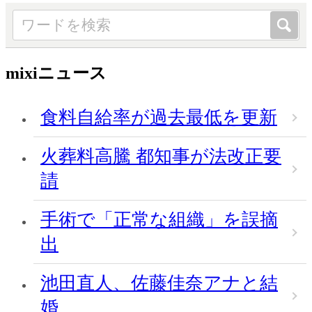
mixiニュース
食料自給率が過去最低を更新
火葬料高騰 都知事が法改正要
請
手術で「正常な組織」を誤摘
出
池田直人、佐藤佳奈アナと結
婚