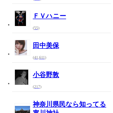
ＦＶハニー
(55)
田中美保
(41,611)
小谷野敦
(217)
神奈川県民なら知ってる