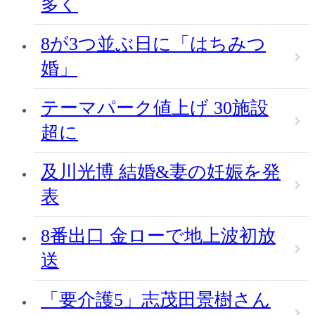
多く
8が3つ並ぶ日に「はちみつ
婚」
テーマパーク値上げ 30施設
超に
及川光博 結婚&妻の妊娠を発
表
8番出口 金ローで地上波初放
送
「要介護5」志茂田景樹さん