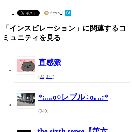
「インスピレーション」に関連するコ
ミュニティを見る
直感派
(24,072)
*:..｡o○レブル○o｡..:*
(940)
the sixth sense【第六