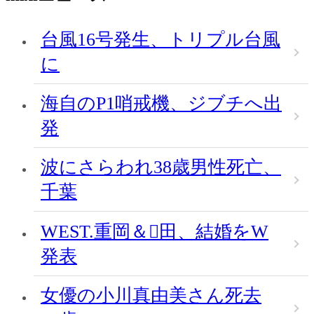
台風16号発生、トリプル台風
に
海自のP1哨戒機、ジブチへ出
発
波にさらわれ38歳男性死亡、
千葉
WEST.重岡＆田、結婚をW
発表
女優の小川真由美さん死去