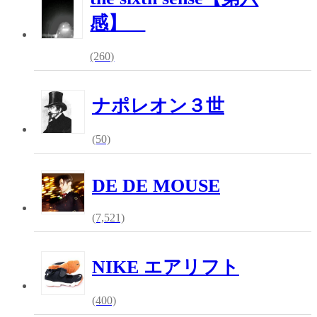
感】
(260)
ナポレオン３世
(50)
DE DE MOUSE
(7,521)
NIKE エアリフト
(400)