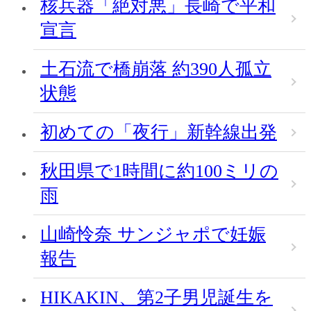
核兵器「絶対悪」長崎で平和
宣言
土石流で橋崩落 約390人孤立
状態
初めての「夜行」新幹線出発
秋田県で1時間に約100ミリの
雨
山崎怜奈 サンジャポで妊娠
報告
HIKAKIN、第2子男児誕生を