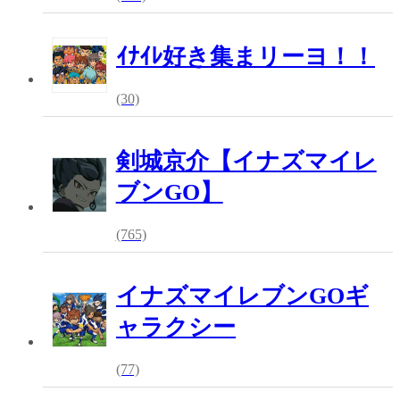
ｲﾅｲﾚ好き集まリーヨ！！
(30)
剣城京介【イナズマイレ
ブンGO】
(765)
イナズマイレブンGOギ
ャラクシー
(77)