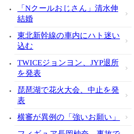
「Nクールおじさん」清水伸
結婚
東北新幹線の車内にハト迷い
込む
TWICEジョンヨン、JYP退所
を発表
琵琶湖で花火大会、中止を発
表
横審が異例の「強いお願い」
フィギュア長岡柚奈、事故で