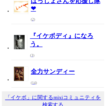
ばっじょさんを応援し隊
❤
(2)
『イケボディ』になろ
う。
(3)
全力サンディー
(14)
「イケボ」に関するmixiコミュニティを
検索する