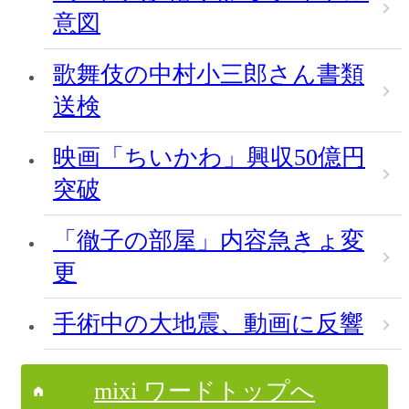
意図
歌舞伎の中村小三郎さん書類
送検
映画「ちいかわ」興収50億円
突破
「徹子の部屋」内容急きょ変
更
手術中の大地震、動画に反響
mixi ワードトップへ