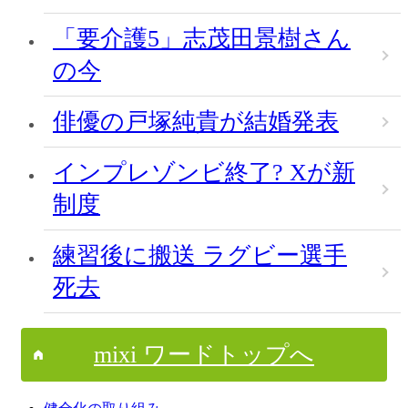
「要介護5」志茂田景樹さん
の今
俳優の戸塚純貴が結婚発表
インプレゾンビ終了? Xが新
制度
練習後に搬送 ラグビー選手
死去
mixi ワードトップへ