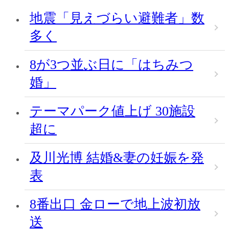
地震「見えづらい避難者」数
多く
8が3つ並ぶ日に「はちみつ
婚」
テーマパーク値上げ 30施設
超に
及川光博 結婚&妻の妊娠を発
表
8番出口 金ローで地上波初放
送