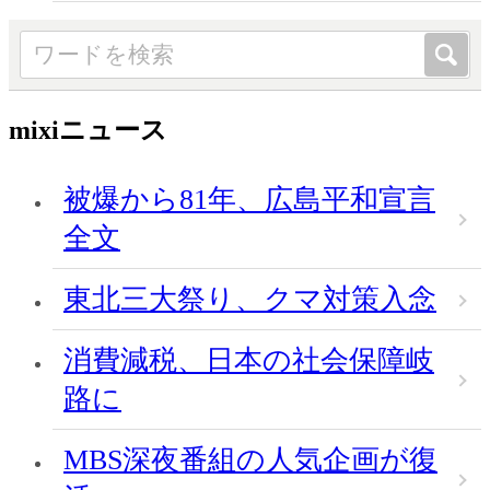
mixiニュース
被爆から81年、広島平和宣言
全文
東北三大祭り、クマ対策入念
消費減税、日本の社会保障岐
路に
MBS深夜番組の人気企画が復