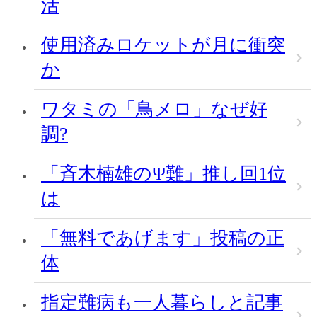
活
使用済みロケットが月に衝突
か
ワタミの「鳥メロ」なぜ好
調?
「斉木楠雄のΨ難」推し回1位
は
「無料であげます」投稿の正
体
指定難病も一人暮らしと記事