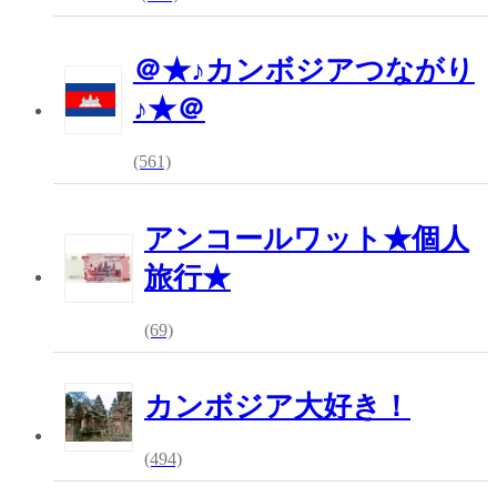
＠★♪カンボジアつながり
♪★＠
(561)
アンコールワット★個人
旅行★
(69)
カンボジア大好き！
(494)