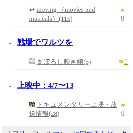
moving （movies and
0
musicals）(115)
戦場でワルツを
0
まぼろし映画館(5)
上映中：4/7〜13
ドキュメンタリー上映・放
0
送情報(28)