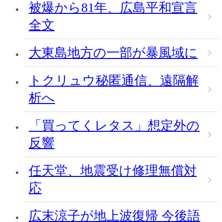
被爆から81年、広島平和宣言
全文
大東島地方の一部が暴風域に
トクリュウ秘匿通信、遠隔解
析へ
「買ってくレタス」想定外の
反響
任天堂、地震受け修理無償対
応
広末涼子が地上波復帰 今後語