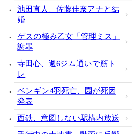
池田直人、佐藤佳奈アナと結
婚
ゲスの極み乙女「管理ミス」
謝罪
寺田心、週6ジム通いで筋ト
レ
ペンギン4羽死亡、園が死因
発表
西鉄、意図しない駅構内放送