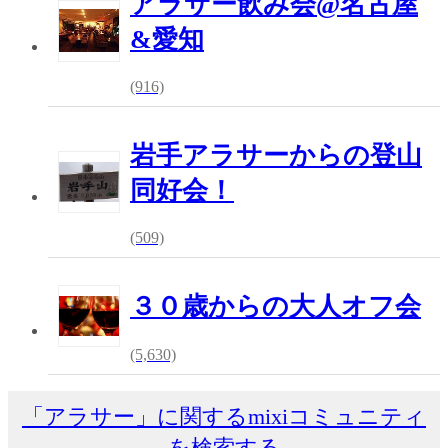
アラサー飲み会@名古屋
&愛知
(916)
岩手アラサーからの登山
同好会！
(509)
３０歳からの大人オフ会
(5,630)
「アラサー」に関するmixiコミュニティ
を検索する