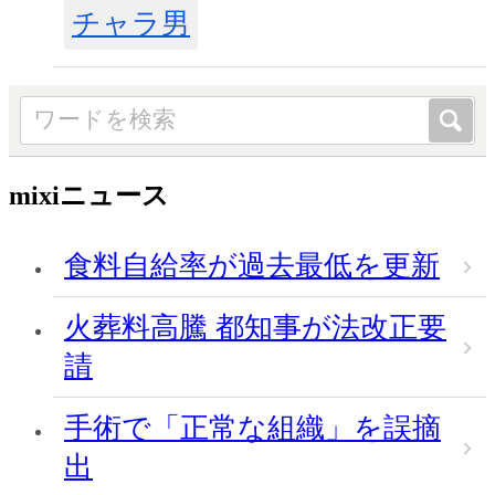
チャラ男
mixiニュース
食料自給率が過去最低を更新
火葬料高騰 都知事が法改正要
請
手術で「正常な組織」を誤摘
出