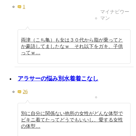
1
マイナビウー
マン
両津（こち亀）も女は３０代から脂が乗ってと
か豪語してましたなｗ それ以下をガキ、子供
ってｗ…
アラサーの悩み別水着着こなし
26
別に自分に関係ない他所の女性がどんな体型で
ビキニ着てたってどうでもいいし、愛する女性
の体型…