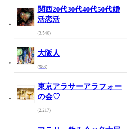
関西20代30代40代50代婚
活恋活
(3,540)
大阪人
(988)
東京アラサーアラフォー
の会♡
(2,217)