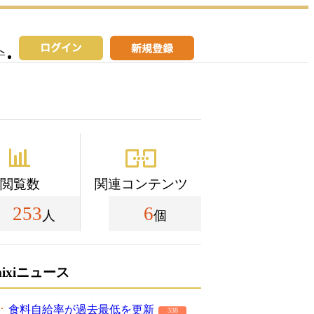
へ
閲覧数
関連コンテンツ
253
6
人
個
mixiニュース
食料自給率が過去最低を更新
338