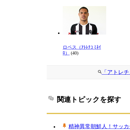
ロペス（ｱﾄﾚﾁｺ ﾐﾈｲ
ﾛ）
(40)
「アトレチ
関連トピックを探す
精神異常朝鮮人！サッカ